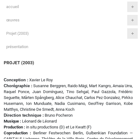
accueil
œuvres
Projet (2003)
présentation
PROJET (2003)
Conception :
Xavier Le Roy
Chorégraphie :
Susanne Berggren, Raido Mägi, Mart Kangro, Amaia Urra,
Raquel Ponce, Juan Domínguez, Tino Sehgal, Paul Gazzola, Frédéric
Seguette, Mårten Spångberg, Alice Chauchat, Carlos Pez Gonzalez, Pirkko
Husemann, Ion Munduate, Nadia Cusimano, Geoffrey Garrison, Kobe
Matthys, Christine De Smedt, Anna Koch
Direction technique :
Bruno Pocheron
Musique :
Léonard de Léonard
Production :
in situ productions (D) et Le Kwatt (F)
Coproduction
:
Berliner Festwochen Berlin, Gulbenkian Foundation —
CAPITALS Lisbonne, Théâtre de la Ville Paris, Centre de Développement