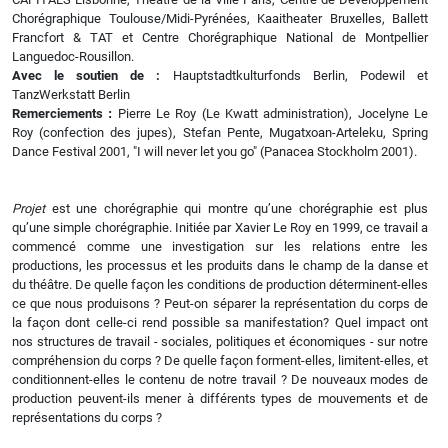
Chorégraphique Toulouse/Midi-Pyrénées, Kaaitheater Bruxelles, Ballett
Francfort & TAT et Centre Chorégraphique National de Montpellier
Languedoc-Rousillon.
Avec le soutien de :
Hauptstadtkulturfonds Berlin, Podewil et
TanzWerkstatt Berlin
Remerciements
:
Pierre Le Roy (Le Kwatt administration), Jocelyne Le
Roy (confection des jupes), Stefan Pente, Mugatxoan-Arteleku, Spring
Dance Festival 2001, "I will never let you go" (Panacea Stockholm 2001).
Projet
est une chorégraphie qui montre qu’une chorégraphie est plus
qu’une simple chorégraphie. Initiée par Xavier Le Roy en 1999, ce travail a
commencé comme une investigation sur les relations entre les
productions, les processus et les produits dans le champ de la danse et
du théâtre. De quelle façon les conditions de production déterminent-elles
ce que nous produisons ? Peut-on séparer la représentation du corps de
la façon dont celle-ci rend possible sa manifestation? Quel impact ont
nos structures de travail - sociales, politiques et économiques - sur notre
compréhension du corps ? De quelle façon forment-elles, limitent-elles, et
conditionnent-elles le contenu de notre travail ? De nouveaux modes de
production peuvent-ils mener à différents types de mouvements et de
représentations du corps ?