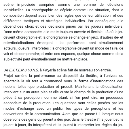
scène improvisée comprise comme une somme de décisions
individuelles. La chorégraphie se déploie comme une situation‚ dont la
composition dépend aussi bien des règles que de leur utilisation, et des
différentes tactiques et stratégies individuelles. Par conséquent, elle
dépend des choix et des décisions prises par les joueurs individuels.
Donc même composée, elle reste toujours ouverte et flexible. Là où le jeu
devient chorégraphie et la chorégraphie se change en jeux, d’autres dé- et
reterritorialisations émergent : les performers sont simultanément
acteurs, joueurs, interprètes ; la chorégraphie devient un mode de faire, de
voir et de comprendre; et entre ces espaces, quelque chose comme de la
subjectivité peut éventuellement se mettre en place.
De
E.X.T.E.N.S.I.O.N.S
. à
Projet
la scène fait de nouveau son entrée.
Projet ramène la performance au dispositif du théâtre, à l’univers du
spectacle là où tout a commencé sous la forme d’interrogations des
notions telles que production et produit. Maintenant la délocalisation
intervient sur un autre plan et elle ouvre le champ de la production d’une
pièce à sa perception, comme étant, si l’on peut dire, un processus
secondaire de la production. Les questions sont celles posées par les
modes d’échange avec un public, les types de perceptions et les
conventions de la communication. Alors que se passe-t-il lorsque nous
observons des gens qui jouent à des jeux dans le théâtre ? Ils jouent et ils
jouent à jouer, ils interprètent et ils jouent à interpréter les règles du jeu