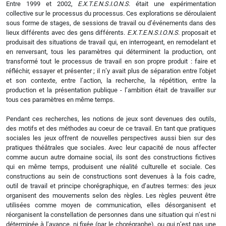
Entre 1999 et 2002,
E.X.T.E.N.S.I.O.N.S
. était une expérimentation
collective sur le processus du processus. Ces explorations se déroulaient
sous forme de stages, de sessions de travail ou d’événements dans des
lieux différents avec des gens différents.
E.X.T.E.N.S.I.O.N.S
. proposait et
produisait des situations de travail qui, en interrogeant, en remodelant et
en renversant, tous les paramètres qui déterminent la production, ont
transformé tout le processus de travail en son propre produit : faire et
réfléchir, essayer et présenter ; il n’y avait plus de séparation entre l’objet
et son contexte, entre l’action, la recherche, la répétition, entre la
production et la présentation publique - l’ambition était de travailler sur
tous ces paramètres en même temps.
Pendant ces recherches, les notions de jeux sont devenues des outils,
des motifs et des méthodes au coeur de ce travail. En tant que pratiques
sociales les jeux offrent de nouvelles perspectives aussi bien sur des
pratiques théâtrales que sociales. Avec leur capacité de nous affecter
comme aucun autre domaine social, ils sont des constructions fictives
qui en même temps, produisent une réalité culturelle et sociale. Ces
constructions au sein de constructions sont devenues à la fois cadre,
outil de travail et principe chorégraphique, en d’autres termes: des jeux
organisent des mouvements selon des règles. Les règles peuvent être
utilisées comme moyen de communication, elles désorganisent et
réorganisent la constellation de personnes dans une situation qui n’est ni
déterminée à l’avance, ni fixée (par le chorégraphe), ou qui n’est pas une