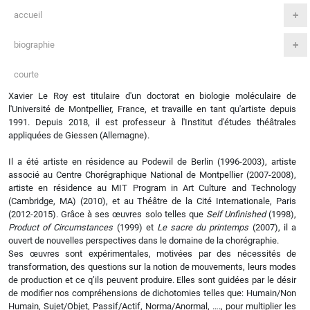
accueil
biographie
courte
Xavier Le Roy est titulaire d'un doctorat en biologie moléculaire de
l'Université de Montpellier, France, et travaille en tant qu'artiste depuis
1991. Depuis 2018, il est professeur à l'Institut d'études théâtrales
appliquées de Giessen (Allemagne).
Il a été artiste en résidence au Podewil de Berlin (1996-2003), artiste
associé au Centre Chorégraphique National de Montpellier (2007-2008),
artiste en résidence au MIT Program in Art Culture and Technology
(Cambridge, MA) (2010), et au Théâtre de la Cité Internationale, Paris
(2012-2015). Grâce à ses œuvres solo telles que
Self
Unfinished
(1998),
Product of Circumstances
(1999) et
Le sacre du printemps
(2007), il a
ouvert de nouvelles perspectives dans le domaine de la chorégraphie.
Ses œuvres sont expérimentales, motivées par des nécessités de
transformation, des questions sur la notion de mouvements, leurs modes
de production et ce q’ils peuvent produire. Elles sont guidées par le désir
de modifier nos compréhensions de dichotomies telles que: Humain/Non
Humain, Sujet/Objet, Passif/Actif, Norma/Anormal, …., pour multiplier les