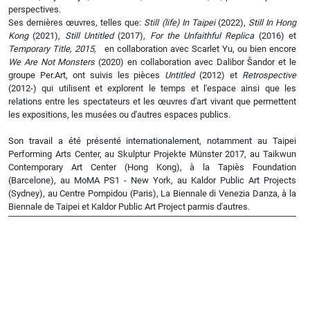
perspectives.
Ses dernières œuvres, telles que:
Still (life) In Taipei
(2022),
Still In Hong
Kong
(2021),
Still Untitled
(2017),
For the Unfaithful Replica
(2016) et
Temporary Title, 2015,
en collaboration avec Scarlet Yu, ou bien encore
We Are Not Monsters
(2020) en collaboration avec Dalibor Šandor et le
groupe Per.Art, ont suivis les pièces
Untitled
(2012) et
Retrospective
(2012-) qui utilisent et explorent le temps et l'espace ainsi que les
relations entre les spectateurs et les œuvres d'art vivant que permettent
les expositions, les musées ou d'autres espaces publics.
Son travail a été présenté internationalement, notamment au Taipei
Performing Arts Center, au Skulptur Projekte Münster 2017, au Taikwun
Contemporary Art Center (Hong Kong), à la Tapiès Foundation
(Barcelone), au MoMA PS1 - New York, au Kaldor Public Art Projects
(Sydney), au Centre Pompidou (Paris), La Biennale di Venezia Danza, à la
Biennale de Taipei et Kaldor Public Art Project parmis d'autres.